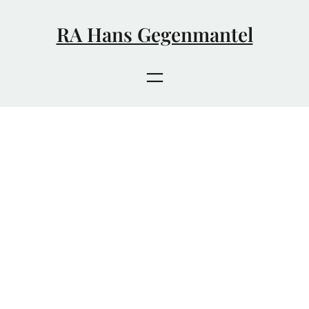
Zum
Inhalt
RA Hans Gegenmantel
springen
Kategorie:
Uncategorized