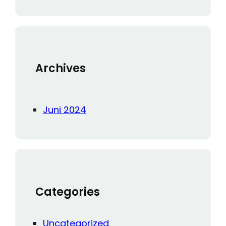
a
r
c
h
Archives
Juni 2024
Categories
Uncategorized